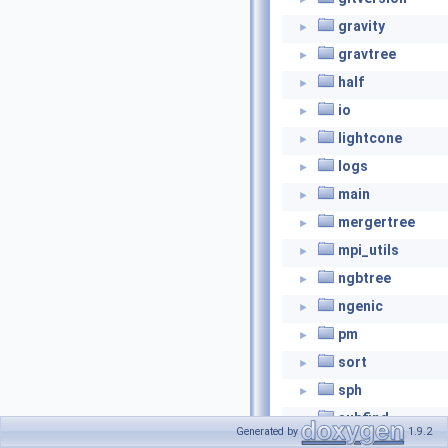
gravity
►
gravtree
►
half
►
io
►
lightcone
►
logs
►
main
►
mergertree
►
mpi_utils
►
ngbtree
►
ngenic
►
pm
►
sort
►
sph
►
subfind
►
Generated by
1.9.2
system
►