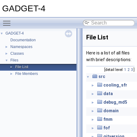
GADGET-4
Toggle main menu visibility
GADGET-4
▼
File List
Documentation
Namespaces
►
Here is a list of all files
Classes
►
with brief descriptions:
Files
▼
File List
►
[detail level
1
2
3
]
File Members
►
src
▼
cooling_sfr
►
data
►
debug_md5
►
domain
►
fmm
►
fof
►
gitversion
►