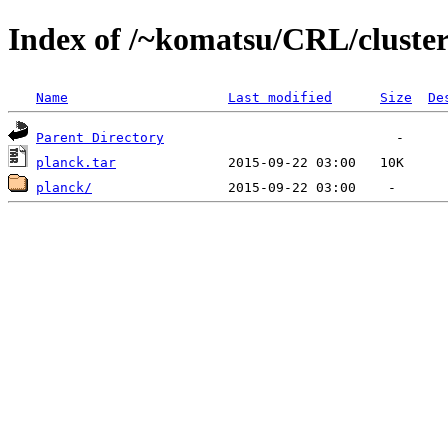
Index of /~komatsu/CRL/cluster
Name
Last modified
Size
De
Parent Directory
planck.tar
planck/