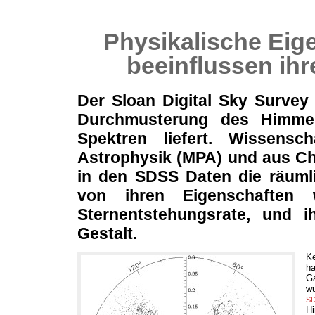
Physikalische Eig
beeinflussen ihr
Der Sloan Digital Sky Survey
Durchmusterung des Himmel
Spektren liefert. Wissensch
Astrophysik (MPA) und aus Ch
in den SDSS Daten die räumli
von ihren Eigenschaften
Sternentstehungsrate, und ih
Gestalt.
Ke
h
Ga
wu
S
H