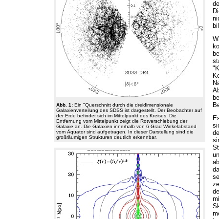
de
Di
ni
bi
W
ko
b
st
"
Ko
Na
Ab
b
Be
Abb. 1:
Ein "Querschnitt durch die dreidimensionale
Galaxienverteilung des SDSS ist dargestellt. Der Beobachter auf
der Erde befindet sich im Mittelpunkt des Kreises. Die
Es
Entfernung vom Mittelpunkt zeigt die Rotverschiebung der
si
Galaxie an. Die Galaxien innerhalb von 6 Grad Winkelabstand
vom Äquator sind aufgetragen. In dieser Darstellung sind die
de
großräumigen Strukturen deutlich erkennbar.
si
St
un
ab
da
se
ze
de
mi
Sk
m