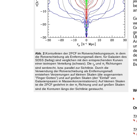
je
b
an
Gr
we
Gr
gr
Ü
A
un
de
Abb. 2:
Konturlinien der 2PCF im Rotverschiebungsraum, in dem
d
die Rotverschiebung als Entfernungsmaß dient, für Galaxien des
v
SDSS (farbig) sind verglichen mit den entsprechenden Kurven
einer isotropen Verteilung (schwarz). Die r
und π
Richtungen
Be
p
i
sind senkrecht, bzw. parallel zur Sichtlinie. Durch die
Verwendung der Rotverschiebung als Entfernungsmaß
entstehen Verzerrungen auf kleinen Skalen (die sogenannten
"Finger Gottes") und auf großen Skalen (der "Einfall" von
Galaxienpaaren in Massenkonzentrationen): Auf kleinen Skalen
ist die 2PCF gedehnt in der π
Richtung und auf großen Skalen
i
sind die Konturen längs der Sichtlinie gestaucht.
We
Or
Th
Th